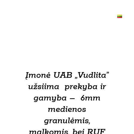
Įmonė UAB „Vudlita”
užsiima prekyba ir
gamyba – 6mm
medienos
granulėmis,
malkomis, bei RUF