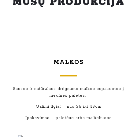
MŪSŲ PRODUKCIJA
MALKOS
Sausos ir natūralaus drėgnumo malkos supakuotos į
medines paletes.
Galimi ilgiai – nuo 25 iki 45cm
Įpakavimas – paletėse arba maišeliuose