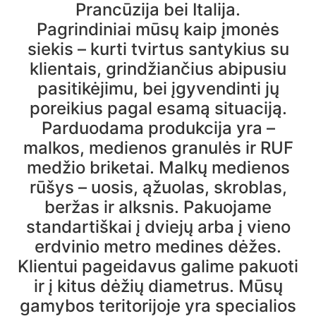
Prancūzija bei Italija.
Pagrindiniai mūsų kaip įmonės
siekis – kurti tvirtus santykius su
klientais, grindžiančius abipusiu
pasitikėjimu, bei įgyvendinti jų
poreikius pagal esamą situaciją.
Parduodama produkcija yra –
malkos, medienos granulės ir RUF
medžio briketai. Malkų medienos
rūšys – uosis, ąžuolas, skroblas,
beržas ir alksnis. Pakuojame
standartiškai į dviejų arba į vieno
erdvinio metro medines dėžes.
Klientui pageidavus galime pakuoti
ir į kitus dėžių diametrus. Mūsų
gamybos teritorijoje yra specialios