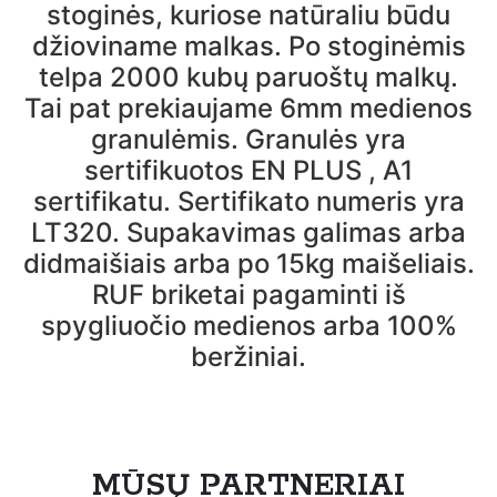
stoginės, kuriose natūraliu būdu
džioviname malkas. Po stoginėmis
telpa 2000 kubų paruoštų malkų.
Tai pat prekiaujame 6mm medienos
granulėmis. Granulės yra
sertifikuotos EN PLUS , A1
sertifikatu. Sertifikato numeris yra
LT320. Supakavimas galimas arba
didmaišiais arba po 15kg maišeliais.
RUF briketai pagaminti iš
spygliuočio medienos arba 100%
beržiniai.
MŪSŲ PARTNERIAI